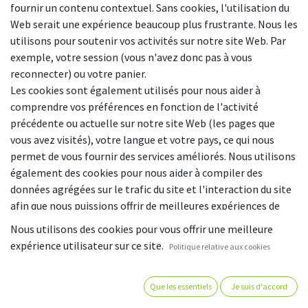
fournir un contenu contextuel. Sans cookies, l'utilisation du
Web serait une expérience beaucoup plus frustrante. Nous les
utilisons pour soutenir vos activités sur notre site Web. Par
exemple, votre session (vous n'avez donc pas à vous
reconnecter) ou votre panier.
Les cookies sont également utilisés pour nous aider à
comprendre vos préférences en fonction de l'activité
précédente ou actuelle sur notre site Web (les pages que
vous avez visités), votre langue et votre pays, ce qui nous
permet de vous fournir des services améliorés. Nous utilisons
également des cookies pour nous aider à compiler des
données agrégées sur le trafic du site et l'interaction du site
afin que nous puissions offrir de meilleures expériences de
site et de meilleurs outils à l'avenir.
Nous utilisons des cookies pour vous offrir une meilleure
expérience utilisateur sur ce site.
Politique relative aux cookies
Voici un aperçu des cookies susceptibles d'être stockés sur
votre terminal lorsque vous visitez notre site Internet :
Que les essentiels
Je suis d'accord
Catégorie