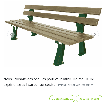
Nous utilisons des cookies pour vous offrir une meilleure
expérience utilisateur sur ce site.
Politique relative aux cookies
Banc rustique - bois autoclave -
Que les essentiels
Je suis d'accord
longueur 195 cm