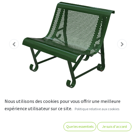
Nous utilisons des cookies pour vous offrir une meilleure
expérience utilisateur sur ce site.
Politique relative aux cookies
Fauteuil de jardin en fer - trous
Que les essentiels
Je suis d'accord
ronds - assise 36 cm