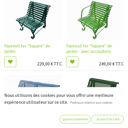
Fauteuil fer "Square" de
Fauteuil fer "Square" de
jardin
jardin - avec accoudoirs
229,00
€
T.T.C
249,00
€
T.T.C
Nous utilisons des cookies pour vous offrir une meilleure
expérience utilisateur sur ce site.
Politique relative aux cookies
Que les essentiels
Je suis d'accord
Banc de jardin en fer 3 pieds -